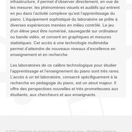
infrastructure, il permet d’observer directement, en vue de
Infrastructure
les mesurer, les phénomènes visuels et auditifs qui entrent
en jeu dans l’activité complexe qu’est l’apprentissage du
Programmes
piano. L’équipement sophistiqué du laboratoire se prête à
diverses expériences menées en milieu contrôlé. Le jeu
Publications
d’un élève peut être numérisé, sauvegardé sur ordinateur
ou bande vidéo, et converti en graphiques et mesures
Ressources
statistiques. Cet accès à une technologie multimédia
permet d’atteindre de nouveaux niveaux d’excellence en
Archives
enseignement et en recherche.
Carte du site
Les laboratoires de ce calibre technologique pour étudier
l’apprentissage et l’enseignement du piano sont très rares.
L’accès à un tel laboratoire, consacré spécifiguement à la
Donner
recherche en pédagogie du piano, est un atout majeur. Il
offre des perspectives nouvelles et très prometteuses aux
étudiants, aux chercheurs et aux enseignants.
© 2026 Laboratoire de recherche en pédagogie du piano - WordPress Theme by