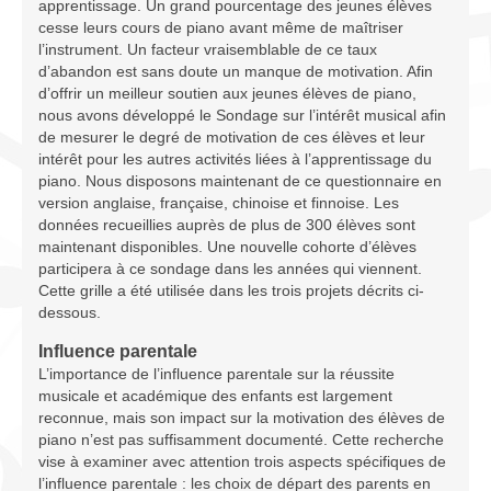
apprentissage. Un grand pourcentage des jeunes élèves
Infrastructure
cesse leurs cours de piano avant même de maîtriser
l’instrument. Un facteur vraisemblable de ce taux
Programmes
d’abandon est sans doute un manque de motivation. Afin
d’offrir un meilleur soutien aux jeunes élèves de piano,
Publications
nous avons développé le Sondage sur l’intérêt musical afin
de mesurer le degré de motivation de ces élèves et leur
Ressources
intérêt pour les autres activités liées à l’apprentissage du
piano. Nous disposons maintenant de ce questionnaire en
Archives
version anglaise, française, chinoise et finnoise. Les
données recueillies auprès de plus de 300 élèves sont
Carte du site
maintenant disponibles. Une nouvelle cohorte d’élèves
participera à ce sondage dans les années qui viennent.
Donner
Cette grille a été utilisée dans les trois projets décrits ci-
dessous.
Influence parentale
L’importance de l’influence parentale sur la réussite
musicale et académique des enfants est largement
reconnue, mais son impact sur la motivation des élèves de
piano n’est pas suffisamment documenté. Cette recherche
vise à examiner avec attention trois aspects spécifiques de
l’influence parentale : les choix de départ des parents en