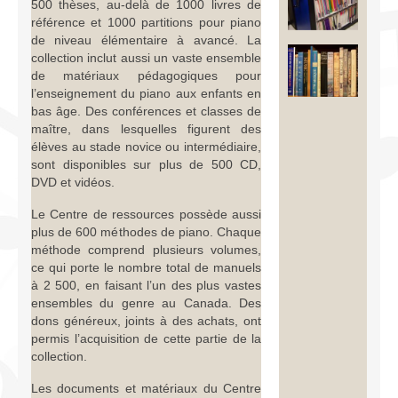
500 thèses, au-delà de 1000 livres de
Infrastructure
référence et 1000 partitions pour piano
de niveau élémentaire à avancé. La
Programmes
collection inclut aussi un vaste ensemble
de matériaux pédagogiques pour
Publications
l’enseignement du piano aux enfants en
bas âge. Des conférences et classes de
Ressources
maître, dans lesquelles figurent des
élèves au stade novice ou intermédiaire,
Archives
sont disponibles sur plus de 500 CD,
DVD et vidéos.
Carte du site
Le Centre de ressources possède aussi
plus de 600 méthodes de piano. Chaque
Donner
méthode comprend plusieurs volumes,
ce qui porte le nombre total de manuels
à 2 500, en faisant l’un des plus vastes
ensembles du genre au Canada. Des
dons généreux, joints à des achats, ont
permis l’acquisition de cette partie de la
collection.
Les documents et matériaux du Centre