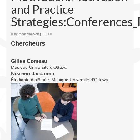
and Practice
Infrastructure
Strategies:Conferences_
Programmes
Publications
by
thisispianolab
|
|
0
Chercheurs
Ressources
Archives
Gilles Comeau
Musique Université d’Ottawa
Carte du site
Nisreen Jardaneh
Étudiante diplômée, Musique Université d’Ottawa
Donner