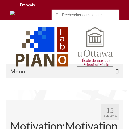
Français
Search
for:
Menu
Accueil
15
Recherche
APR 2014
Motivation:Motivation
Équipe