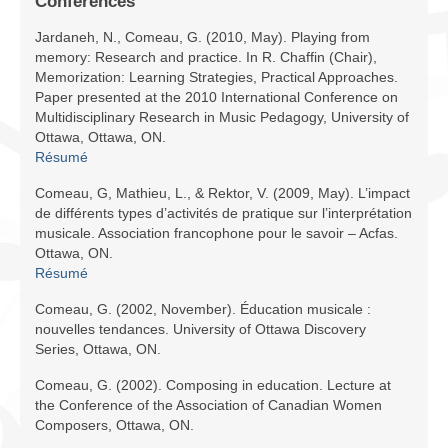
Conférences
Infrastructure
Jardaneh, N., Comeau, G. (2010, May). Playing from
Programmes
memory: Research and practice. In R. Chaffin (Chair),
Memorization: Learning Strategies, Practical Approaches.
Paper presented at the 2010 International Conference on
Publications
Multidisciplinary Research in Music Pedagogy, University of
Ottawa, Ottawa, ON.
Ressources
Résumé
Archives
Comeau, G, Mathieu, L., & Rektor, V. (2009, May). L’impact
de différents types d’activités de pratique sur l’interprétation
Carte du site
musicale. Association francophone pour le savoir – Acfas.
Ottawa, ON.
Donner
Résumé
Comeau, G. (2002, November). Éducation musicale :
nouvelles tendances. University of Ottawa Discovery
Series, Ottawa, ON.
Comeau, G. (2002). Composing in education. Lecture at
the Conference of the Association of Canadian Women
Composers, Ottawa, ON.