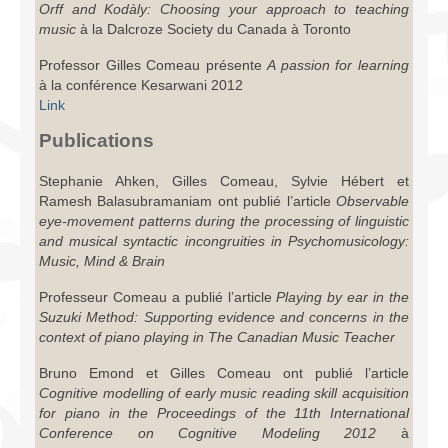
Orff and Kodàly: Choosing your approach to teaching
Infrastructure
music
à la Dalcroze Society du Canada à Toronto
Programmes
Professor Gilles Comeau présente
A passion for learning
à la conférence Kesarwani 2012
Publications
Link
Publications
Ressources
Archives
Stephanie Ahken, Gilles Comeau, Sylvie Hébert et
Ramesh Balasubramaniam ont publié l’article
Observable
Carte du site
eye-movement patterns during the processing of linguistic
and musical syntactic incongruities in Psychomusicology:
Music, Mind & Brain
Donner
Professeur Comeau a publié l’article
Playing by ear in the
Suzuki Method: Supporting evidence and concerns in the
context of piano playing in The Canadian Music Teacher
Bruno Emond et Gilles Comeau ont publié l’article
Cognitive modelling of early music reading skill acquisition
for piano in the Proceedings of the 11th International
Conference on Cognitive Modeling 2012
à