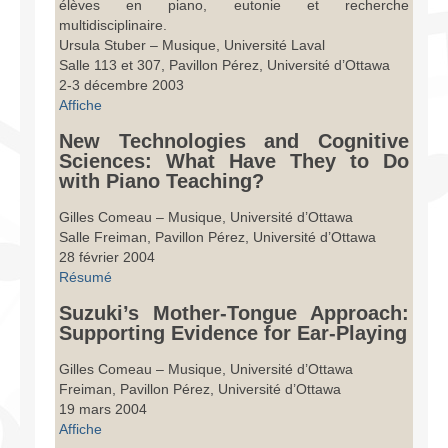
élèves en piano, eutonie et recherche
Infrastructure
multidisciplinaire.
Ursula Stuber – Musique, Université Laval
Programmes
Salle 113 et 307, Pavillon Pérez, Université d’Ottawa
2-3 décembre 2003
Publications
Affiche
Ressources
New Technologies and Cognitive
Sciences: What Have They to Do
with Piano Teaching?
Archives
Gilles Comeau – Musique, Université d’Ottawa
Carte du site
Salle Freiman, Pavillon Pérez, Université d’Ottawa
28 février 2004
Donner
Résumé
Suzuki’s Mother-Tongue Approach:
Supporting Evidence for Ear-Playing
Gilles Comeau – Musique, Université d’Ottawa
Freiman, Pavillon Pérez, Université d’Ottawa
19 mars 2004
Affiche