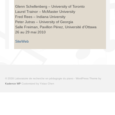
Infrastructure
Glenn Schellenberg – University of Toronto
Laurel Trainor – McMaster University
Programmes
Fred Rees – Indiana University
Peter Jutras – University of Georgia
Publications
Salle Freiman, Pavillon Pérez, Université d’Ottawa
26 au 29 mai 2010
Ressources
SiteWeb
Archives
Carte du site
Donner
© 2026 Laboratoire de recherche en pédagogie du piano - WordPress Theme by
Kadence WP
Customized by Yixiao Chen