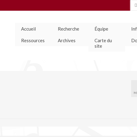
Se
for
Accueil
Recherche
Équipe
In
Ressources
Archives
Carte du
Do
site
M