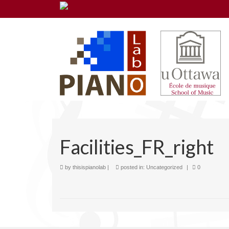
Facilities_FR_right
by
thisispianolab
|
posted in:
Uncategorized
|
0