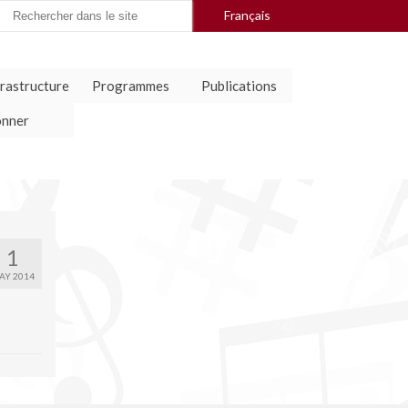
arch
Français
:
frastructure
Programmes
Publications
nner
1
AY 2014