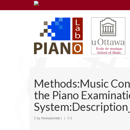
Methods:Music Cons
the Piano Examinat
System:Description
by
thisispianolab
|
|
0