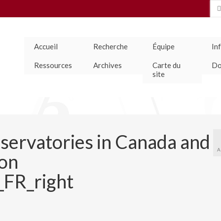
Se
for
Accueil
Recherche
Équipe
In
Ressources
Archives
Carte du
Do
site
ervatories in Canada and
A
ion
_FR_right