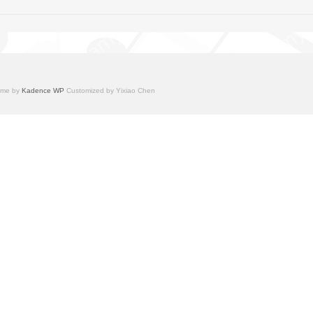
heme by
Kadence WP
Customized by Yixiao Chen