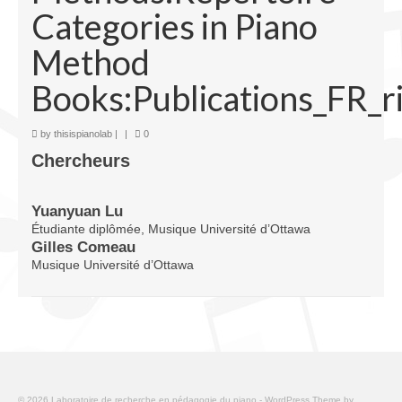
Categories in Piano
Infrastructure
Method
Programmes
Books:Publications_FR_r
Publications
Ressources
by
thisispianolab
|
|
0
Chercheurs
Archives
Carte du site
Yuanyuan Lu
Étudiante diplômée, Musique Université d’Ottawa
Donner
Gilles Comeau
Musique Université d’Ottawa
© 2026 Laboratoire de recherche en pédagogie du piano - WordPress Theme by