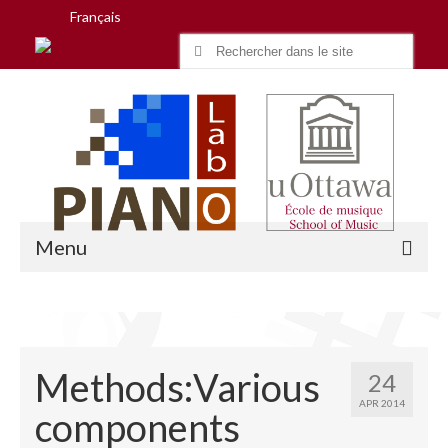
Français
Search
for:
Menu
Accueil
Methods:Various
24
Recherche
APR 2014
components
Équipe