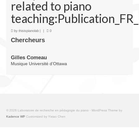
related to piano
Infrastructure
teaching:Publication_FR_
Programmes
Publications
by
thisispianolab
|
|
0
Chercheurs
Ressources
Archives
Gilles Comeau
Musique Université d’Ottawa
Carte du site
Donner
© 2026 Laboratoire de recherche en pédagogie du piano - WordPress Theme by
Kadence WP
Customized by Yixiao Chen