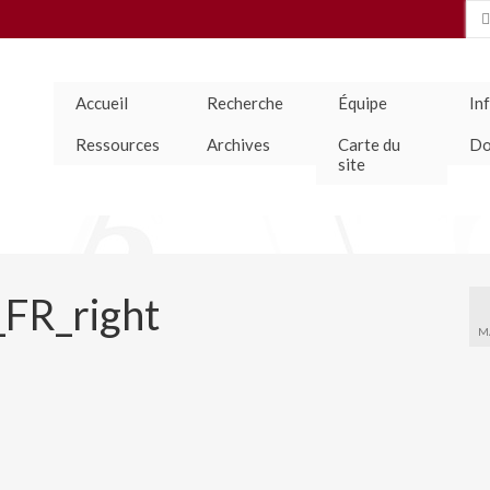
Se
for
Accueil
Recherche
Équipe
In
Ressources
Archives
Carte du
Do
site
_FR_right
M