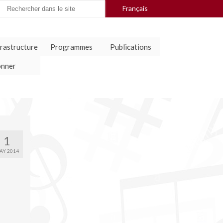
arch
Français
:
frastructure
Programmes
Publications
nner
1
AY 2014