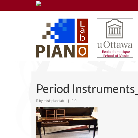
Period Instruments
by
thisispianolab
|
|
0