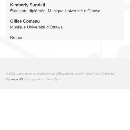
Infrastructure
Kimberly Sundell
Étudiante diplômée, Musique Université d’Ottawa
Programmes
Gilles Comeau
Musique Université d’Ottawa
Publications
Retour
Ressources
Archives
Carte du site
© 2026 Laboratoire de recherche en pédagogie du piano - WordPress Theme by
Donner
Kadence WP
Customized by Yixiao Chen