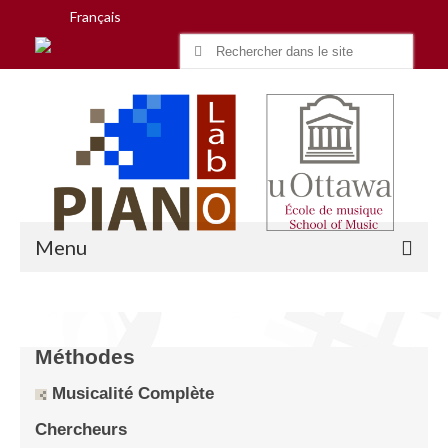
Français
Search
for:
Menu
Accueil
Méthodes
Recherche
Musicalité Complète
Équipe
Chercheurs