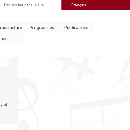
arch
Français
:
frastructure
Programmes
Publications
nner
ty of