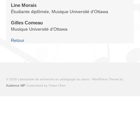
Infrastructure
Line Morais
Étudiante diplômée, Musique Université d’Ottawa
Programmes
Gilles Comeau
Musique Université d’Ottawa
Publications
Retour
Ressources
Archives
Carte du site
© 2026 Laboratoire de recherche en pédagogie du piano - WordPress Theme by
Donner
Kadence WP
Customized by Yixiao Chen