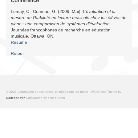
Conférence
Infrastructure
Lemay, C., Comeau, G. (2009, Mai).
L’évaluation et la
Programmes
mesure de l’habileté en lecture musicale chez les élèves de
piano : une comparaison de systèmes d’évaluation.
Journées francophones de recherche en éducation
Publications
musicale, Ottawa, ON.
Résumé
Ressources
Retour
Archives
Carte du site
Donner
© 2026 Laboratoire de recherche en pédagogie du piano - WordPress Theme by
Kadence WP
Customized by Yixiao Chen