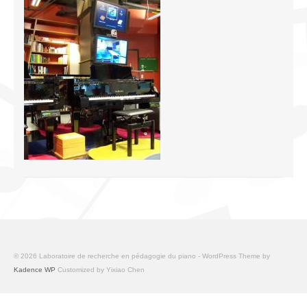
Infrastructure
Programmes
Publications
Ressources
Archives
Carte du site
Donner
© 2026 Laboratoire de recherche en pédagogie du piano - WordPress Theme by
Kadence WP
Customized by Yixiao Chen