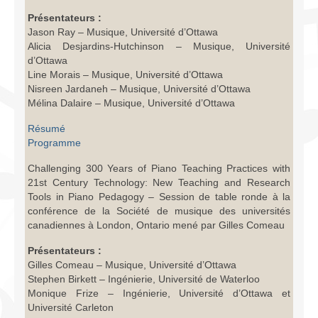
Infrastructure
Présentateurs :
Jason Ray – Musique, Université d’Ottawa
Programmes
Alicia Desjardins-Hutchinson – Musique, Université
d’Ottawa
Publications
Line Morais – Musique, Université d’Ottawa
Nisreen Jardaneh – Musique, Université d’Ottawa
Ressources
Mélina Dalaire – Musique, Université d’Ottawa
Archives
Résumé
Programme
Carte du site
Challenging 300 Years of Piano Teaching Practices with
21st Century Technology: New Teaching and Research
Donner
Tools in Piano Pedagogy – Session de table ronde à la
conférence de la Société de musique des universités
canadiennes à London, Ontario mené par Gilles Comeau
Présentateurs :
Gilles Comeau – Musique, Université d’Ottawa
Stephen Birkett – Ingénierie, Université de Waterloo
Monique Frize – Ingénierie, Université d’Ottawa et
Université Carleton