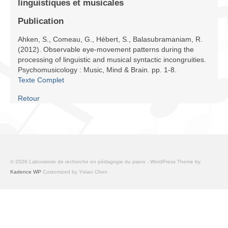
linguistiques et musicales
Infrastructure
Publication
Programmes
Ahken, S., Comeau, G., Hébert, S., Balasubramaniam, R.
(2012). Observable eye-movement patterns during the
Publications
processing of linguistic and musical syntactic incongruities.
Psychomusicology : Music, Mind & Brain. pp. 1-8.
Ressources
Texte Complet
Archives
Retour
Carte du site
Donner
© 2026 Laboratoire de recherche en pédagogie du piano - WordPress Theme by
Kadence WP
Customized by Yixiao Chen