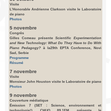
Visite
L’Honorable Andrienne Clarkson visite le Laboratoire
de piano
Photos
5 novembre
Congrès
Gilles Comeau présente
Scientific Experimentation
and New Technology: What Do They Have to Do With
Piano Pedagogy?
à la
29th EPTA Conference
, Novi
Sad, Serbie
Programme
Résumé
7 novembre
Visite
Monsieur John Houston visite le Laboratoire de piano
Photos
9 novembre
Couverture médiatique
Émission 7 (SET : Science, environnement et
technologie!), CHUO 89.1FM, présente le