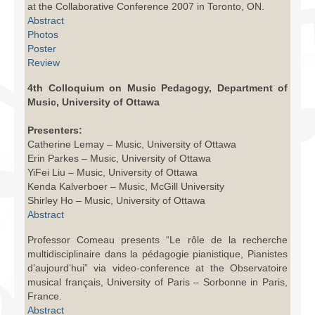
at the Collaborative Conference 2007 in Toronto, ON.
Infrastructure
Abstract
Photos
Programmes
Poster
Review
Publications
4th Colloquium on Music Pedagogy, Department of
Ressources
Music, University of Ottawa
Archives
Presenters:
Catherine Lemay – Music, University of Ottawa
Carte du site
Erin Parkes – Music, University of Ottawa
YiFei Liu – Music, University of Ottawa
Donner
Kenda Kalverboer – Music, McGill University
Shirley Ho – Music, University of Ottawa
Abstract
Professor Comeau presents “Le rôle de la recherche
multidisciplinaire dans la pédagogie pianistique, Pianistes
d’aujourd’hui” via video-conference at the Observatoire
musical français, University of Paris – Sorbonne in Paris,
France.
Abstract